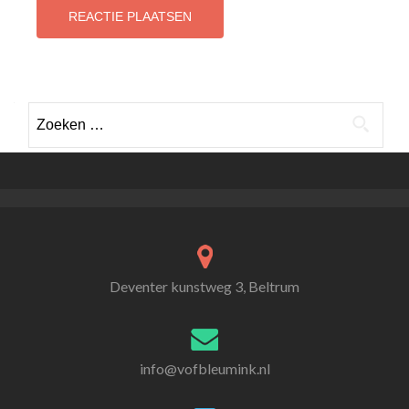
Zoeken
naar:
Deventer kunstweg 3, Beltrum
info@vofbleumink.nl