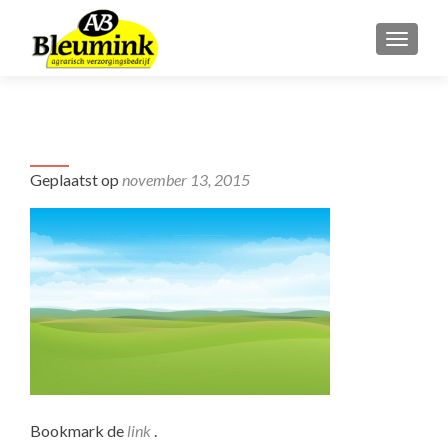
WISSE
fs4jk-background
Geplaatst op
november 13, 2015
Bookmark de
link
.