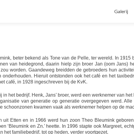
Naar
de
Galerij
inhoud
springen
ink, beter bekend als Tone van de Pelle, ter wereld. In 1915 
nnen van heidegrond, daarin hielp zijn broer Jan (oom Jans) h
jf zou worden. Gaandeweg breidden de gebroeders hun activitei
 onderhouden. Hieruit ontstonden ook het café en het taxibedri
het café, in 1928 ingeschreven bij de KvK.
 in het bedrijf. Henk, Jans’ broer, werd een werknemer van het b
rganisatie van generatie op generatie overgegeven werd. Alle t
n de schoonzonen kwamen vaak als werknemer helpen op de mac
 uit Etten en in 1966 werd hun zoon Theo Bleumink geboren
 toen ‘Bleumink en Zn.’ heette. In 1996 stapte ook Margreet, ech
n het familiebedrijf, tot op heden, verder voortgezet.