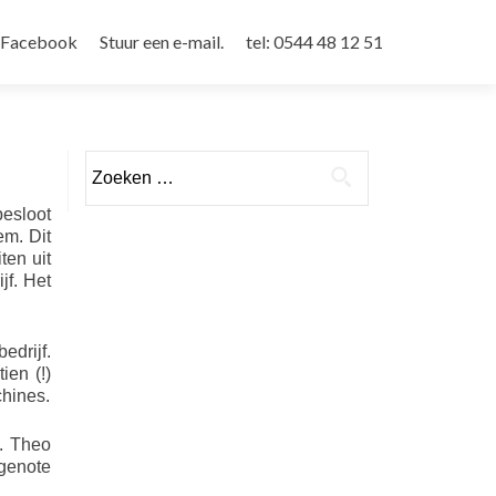
Facebook
Stuur een e-mail.
tel: 0544 48 12 51
Zoeken
naar:
besloot
em. Dit
ten uit
jf. Het
edrijf.
ien (!)
hines.
. Theo
tgenote