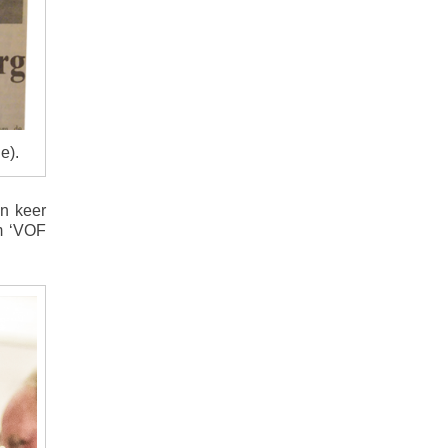
e).
én keer
m ‘VOF